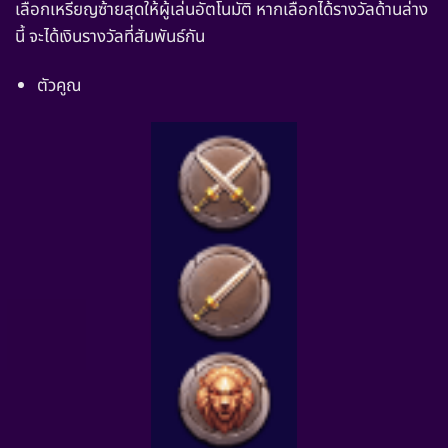
เลือกเหรียญซ้ายสุดให้ผู้เล่นอัตโนมัติ หากเลือกได้รางวัลด้านล่าง
นี้ จะได้เงินรางวัลที่สัมพันธ์กัน
ตัวคูณ