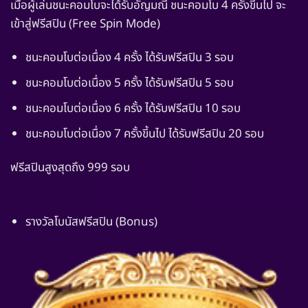
เมื่อผู้เล่นชนะคอมโบจะได้รับอัญมณี ชนะคอมโบ 4 ครั้งขี้นไป จะ
เข้าสู่ฟรีสปิน (Free Spin Mode)
ชนะคอมโบต่อเนื่อง 4 ครั้ง ได้รับฟรีสปิน 3 รอบ
ชนะคอมโบต่อเนื่อง 5 ครั้ง ได้รับฟรีสปิน 5 รอบ
ชนะคอมโบต่อเนื่อง 6 ครั้ง ได้รับฟรีสปิน 10 รอบ
ชนะคอมโบต่อเนื่อง 7 ครั้งขี้นไป ได้รับฟรีสปิน 20 รอบ
ฟรีสปินสูงสุดถึง 999 รอบ
รางวัลโบนัสฟรีสปิน (Bonus)