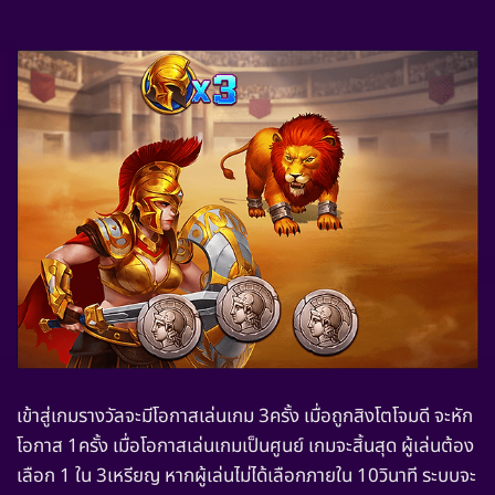
เข้าสู่เกมรางวัลจะมีโอกาสเล่นเกม 3ครั้ง เมื่อถูกสิงโตโจมดี จะหัก
โอกาส 1ครั้ง เมื่อโอกาสเล่นเกมเป็นศูนย์ เกมจะสิ้นสุด ผู้เล่นต้อง
เลือก 1 ใน 3เหรียญ หากผู้เล่นไม่ได้เลือกภายใน 10วินาที ระบบจะ