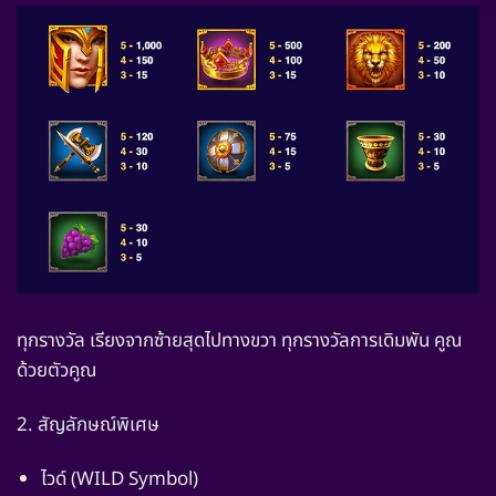
ทุกรางวัล เรียงจากซ้ายสุดไปทางขวา ทุกรางวัลการเดิมพัน คูณ
ด้วยตัวคูณ
2. สัญลักษณ์พิเศษ
ไวด์ (WILD Symbol)