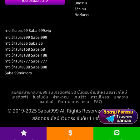
โปรโมชั่นสล็อต
บทความ
รีวิวเกม
ติดต่อเรา
ทางเข้าสบาย99 Sabai999.vip
ทางเข้าสบาย999 Sabai999
ทางเข้าสบาย55 Sabai55
ทางเข้าสบาย168 Sabai68
​ทางเข้าสบาย188 Sabai188
ทางเข้าสบาย777 Sabai777
ทางเข้าสบาย888 Sabai888
Sabai99mirrors
สมัครสมาชิกสบาย99 รับเครดิตฟรี 50 ขั้นตอนง่ายสำหรับสมาชิกใหม่
เครดิตฟรี
โปรโมชั่น
ฝาก-ถอน
เกมรีวิว
ดาวน์โหลด
บทความ
แอดไลน์
ติดตาม เทเรแกรม
FAQ
© 2019-2025 Sabai999 All Rights Reserved. สบาย999 เว็บ
สล็อตออนไลน์ เว็บตรง อันดับ 1 ของไทย