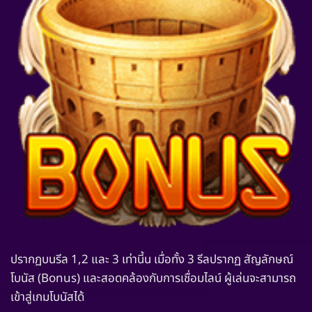
ปรากฏบนรีล 1,2 และ 3 เท่านี้น เมื่อทั้ง 3 รีลปรากฏ สัญลักษณ์
โบนัส (Bonus) และสอดคล้องกับการเชื่อมไลน์ ผู้เล่นจะสามารถ
เข้าสู่เกมโบนัสได้