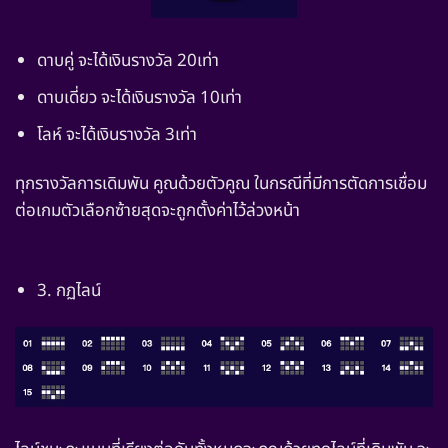
ดาบคู่ จะได้เงินรางวัล 20เท่า
ดาบเดี่ยว จะได้เงินรางวัล 10เท่า
โลห์ จะได้เงินรางวัล 3เท่า
ทุกรางวัลการเดิมพัน คูณด้วยตัวคูณ ในกรณีที่มีการตัดการเชื่อม
ต่อเกมตัวเลือกซ้ายสุดจะถูกตั้งค่าไว้ล่วงหน้า
3. กฏไลน์