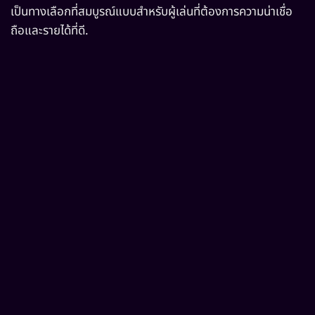
เป็นทางเลือกที่สมบูรณ์แบบสำหรับผู้เล่นที่ต้องการความน่าเชื่อ
ถือและรายได้ที่ดี.