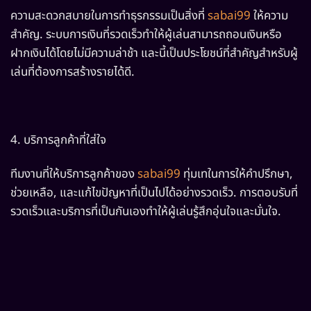
ความสะดวกสบายในการทำธุรกรรมเป็นสิ่งที่
sabai99
ให้ความ
สำคัญ. ระบบการเงินที่รวดเร็วทำให้ผู้เล่นสามารถถอนเงินหรือ
ฝากเงินได้โดยไม่มีความล่าช้า และนี้เป็นประโยชน์ที่สำคัญสำหรับผู้
เล่นที่ต้องการสร้างรายได้ดี.
4. บริการลูกค้าที่ใส่ใจ
ทีมงานที่ให้บริการลูกค้าของ
sabai99
ทุ่มเทในการให้คำปรึกษา,
ช่วยเหลือ, และแก้ไขปัญหาที่เป็นไปได้อย่างรวดเร็ว. การตอบรับที่
รวดเร็วและบริการที่เป็นกันเองทำให้ผู้เล่นรู้สึกอุ่นใจและมั่นใจ.