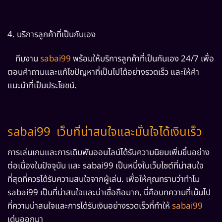
4. บริการลูกค้าที่เป็นกันเอง
ทีมงาน
sabai99
พร้อมให้บริการลูกค้าที่เป็นกันเอง 24/7 เพื่อ
ตอบคำถามและแก้ไขปัญหาที่เป็นไปได้อย่างรวดเร็ว และให้คำ
แนะนำที่เป็นประโยชน์.
sabai99 เว็บที่น่าสนใจและมั่นใจได้เงินเร็ว
การเล่นเกมและการเดิมพันออนไลน์ได้รับความนิยมเพิ่มขึ้นอย่าง
ต่อเนื่องในปัจจุบัน และ sabai99 เป็นหนึ่งในเว็บไซต์ที่น่าสนใจ
ที่สุดที่ควรได้รับความสนใจจากผู้เล่น. เพื่อให้คุณทราบว่าทำไม
sabai99 เป็นที่น่าสนใจและน่าเชื่อถือมาก, นี่คือบทความที่เน้นไป
ที่ความน่าสนใจและการได้รับเงินอย่างรวดเร็วที่ทำให้
sabai99
เด่นออกมา