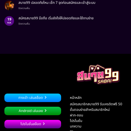
มือ
สบาย99
สบาย99 ปลอดภัยไหม เช็ก 7 จุดก่อนสมัครและเข้าสู่ระบบ
เช็
ใหม่
ไม่
ดู
กดาต้า
ได้
ปิดความเห็น
บน
สัญลักษณ์
แก้
สบาย99
และ
และ
ยัง
ปลอดภัย
สมัครสบาย99 มือถือ เริ่มยังไงให้ปลอดภัยและใช้งานง่าย
19
ลด
กติกา
ไง
ไหม
ก.ค.
ตรง
เช็ก
เช็ก
ปิดความเห็น
บน
การ
ไหน
ข้อมูล
7
สมัคร
ใช้
OTP
จุด
สบาย99
และ
ก่อน
มือ
งาน
มือ
สมัคร
ถือ
แบบ
ถือ
และ
เริ่ม
ที
เข้า
ยัง
ง่าย
ละ
สู่
ไง
ๆ
จุด
ระบบ
ให้
ปลอดภัย
และ
ใช้
งาน
ง่าย
ทางเข้า เล่นสล็อต
หน้าหลัก
สมัครสมาชิกสบาย99 รับเครดิตฟรี 50
ขั้นตอนง่ายสำหรับสมาชิกใหม่
Android เล่นเลย
ฝาก-ถอน
โปรโมชั่น
โปรโมชั่นสล็อต
บทความ