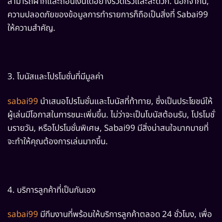
สามารถฝากและถอนเงินได้อย่างรวดเร็วและสะดวก. นอกจากนี้,
ความปลอดภัยของข้อมูลการทำรายการก็ถือเป็นสิ่งที่ Sabai99
ให้ความสำคัญ.
3. โบนัสและโปรโมชั่นที่มีมูลค่า
sabai99
นำเสนอโปรโมชั่นและโบนัสที่ท้าทาย, ซึ่งเป็นประโยชน์ให้
ผู้เล่นมีโอกาสในการชนะเพิ่มขึ้น. ไม่ว่าจะเป็นโบนัสต้อนรับ, โปรโมชั่
นรายวัน, หรือโปรโมชั่นพิเศษ, Sabai99 มีสิ่งน่าสนใจมากมายที่
จะทำให้คุณต้องการเล่นมากขึ้น.
4. บริการลูกค้าที่เป็นกันเอง
sabai99
มีทีมงานที่พร้อมให้บริการลูกค้าตลอด 24 ชั่วโมง, เพื่อ