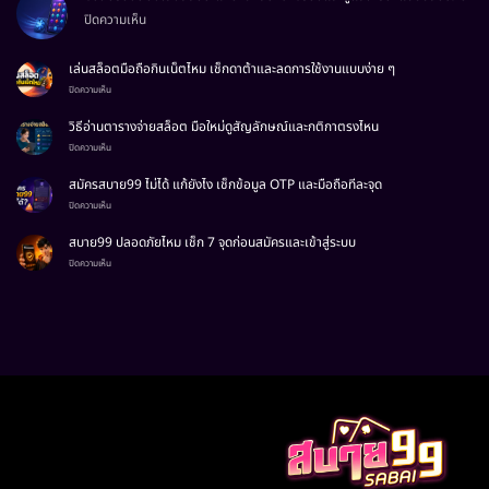
ปิดความเห็น
บน
มือ
ถือ
เล่นสล็อตมือถือกินเน็ตไหม เช็กดาต้าและลดการใช้งานแบบง่าย ๆ
ร้อน
ปิดความเห็น
บน
ตอน
เล่น
สล็อต
เล่น
วิธีอ่านตารางจ่ายสล็อต มือใหม่ดูสัญลักษณ์และกติกาตรงไหน
มือ
สล็อต
ถือ
ปิดความเห็น
บน
กิน
วิธี
แก้
เน็ต
อ่าน
สมัครสบาย99 ไม่ได้ แก้ยังไง เช็กข้อมูล OTP และมือถือทีละจุด
ยัง
ไหม
ตาราง
เช็
ไง
จ่าย
ปิดความเห็น
บน
กดาต้า
สล็อต
สมัคร
ลด
และ
มือ
สบาย99
สบาย99 ปลอดภัยไหม เช็ก 7 จุดก่อนสมัครและเข้าสู่ระบบ
ความ
ลด
ใหม่
ไม่
การ
ดู
ได้
ปิดความเห็น
บน
ร้อน
ใช้
สัญลักษณ์
แก้
สบาย99
และ
งาน
และ
ยัง
ปลอดภัย
แบบ
กติกา
ไง
ไหม
ดูแล
ง่าย
ตรง
เช็ก
เช็ก
เครื่อง
ๆ
ไหน
ข้อมูล
7
OTP
จุด
แบบ
และ
ก่อน
ปลอดภัย
มือ
สมัคร
ถือ
และ
ที
เข้า
ละ
สู่
จุด
ระบบ