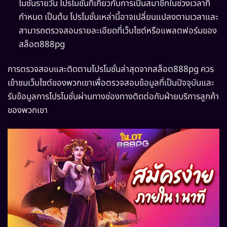
โมชั่นรายวัน โปรโมชั่นที่เกี่ยวกับการเป็นสมาชิกในช่วงเวลาที่
กำหนด เป็นต้น โปรโมชั่นเหล่านี้อาจเปลี่ยนแปลงตามเวลาและ
สามารถตรวจสอบรายละเอียดที่เว็บไซต์หรือแพลตฟอร์มของ
สล็อต888pg
การตรวจสอบและติดตามโปรโมชั่นล่าสุดจากสล็อต888pg ควร
เข้าชมเว็บไซต์ของพวกเขาเพื่อตรวจสอบข้อมูลที่เป็นปัจจุบันและ
รับข้อมูลการโปรโมชั่นผ่านทางช่องทางติดต่อกับฝ่ายบริการลูกค้า
ของพวกเขา