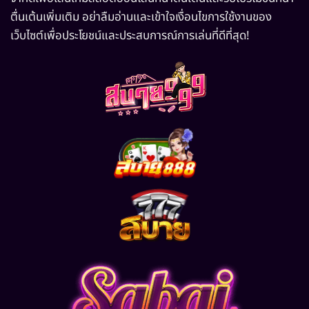
ตื่นเต้นเพิ่มเติม อย่าลืมอ่านและเข้าใจเงื่อนไขการใช้งานของ
เว็บไซต์เพื่อประโยชน์และประสบการณ์การเล่นที่ดีที่สุด!