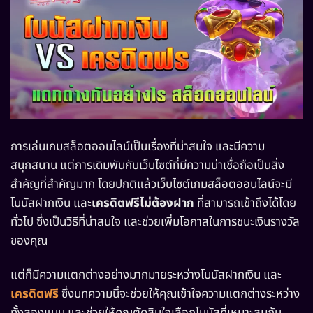
การเล่นเกมสล็อตออนไลน์เป็นเรื่องที่น่าสนใจ และมีความ
สนุกสนาน แต่การเดิมพันกับเว็บไซต์ที่มีความน่าเชื่อถือเป็นสิ่ง
สำคัญที่สำคัญมาก โดยปกติแล้วเว็บไซต์เกมสล็อตออนไลน์จะมี
โบนัสฝากเงิน และ
เครดิตฟรีไม่ต้องฝาก
ที่สามารถเข้าถึงได้โดย
ทั่วไป ซึ่งเป็นวิธีที่น่าสนใจ และช่วยเพิ่มโอกาสในการชนะเงินรางวัล
ของคุณ
แต่ก็มีความแตกต่างอย่างมากมายระหว่างโบนัสฝากเงิน และ
เครดิตฟรี
ซึ่งบทความนี้จะช่วยให้คุณเข้าใจความแตกต่างระหว่าง