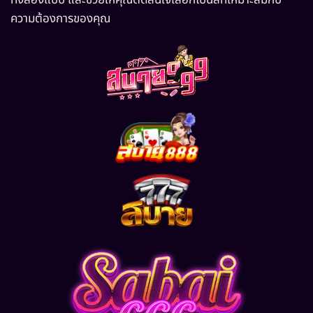
ทั้งสองแบบ และช่วยให้คุณตัดสินใจเลือกโบนัสที่เหมาะสมกับ
ความต้องการของคุณ