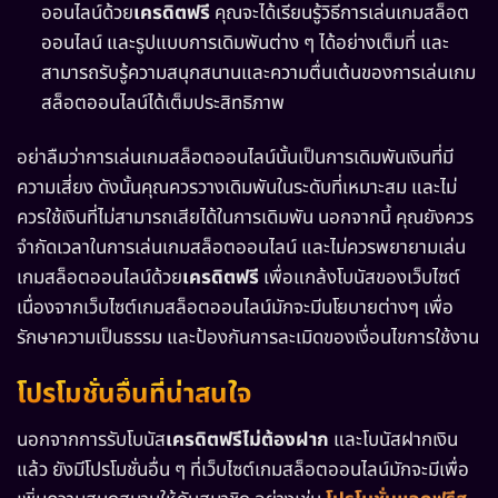
ออนไลน์ด้วย
เครดิตฟรี
คุณจะได้เรียนรู้วิธีการเล่นเกมสล็อต
ออนไลน์ และรูปแบบการเดิมพันต่าง ๆ ได้อย่างเต็มที่ และ
สามารถรับรู้ความสนุกสนานและความตื่นเต้นของการเล่นเกม
สล็อตออนไลน์ได้เต็มประสิทธิภาพ
อย่าลืมว่าการเล่นเกมสล็อตออนไลน์นั้นเป็นการเดิมพันเงินที่มี
ความเสี่ยง ดังนั้นคุณควรวางเดิมพันในระดับที่เหมาะสม และไม่
ควรใช้เงินที่ไม่สามารถเสียได้ในการเดิมพัน นอกจากนี้ คุณยังควร
จำกัดเวลาในการเล่นเกมสล็อตออนไลน์ และไม่ควรพยายามเล่น
เกมสล็อตออนไลน์ด้วย
เครดิตฟรี
เพื่อแกล้งโบนัสของเว็บไซต์
เนื่องจากเว็บไซต์เกมสล็อตออนไลน์มักจะมีนโยบายต่างๆ เพื่อ
รักษาความเป็นธรรม และป้องกันการละเมิดของเงื่อนไขการใช้งาน
โปรโมชั่นอื่นที่น่าสนใจ
นอกจากการรับโบนัส
เครดิตฟรีไม่ต้องฝาก
และโบนัสฝากเงิน
แล้ว ยังมีโปรโมชั่นอื่น ๆ ที่เว็บไซต์เกมสล็อตออนไลน์มักจะมีเพื่อ