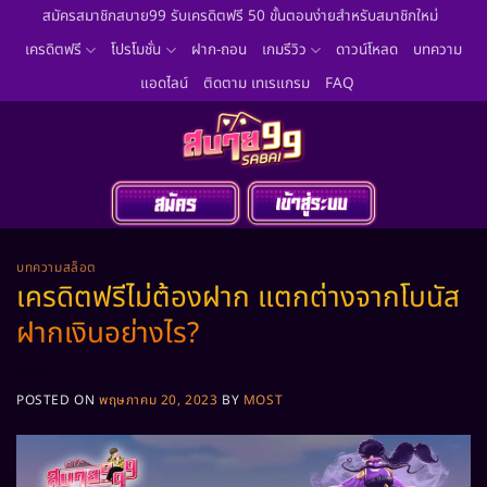
ข้าม
สมัครสมาชิกสบาย99 รับเครดิตฟรี 50 ขั้นตอนง่ายสำหรับสมาชิกใหม่
ไป
เครดิตฟรี
โปรโมชั่น
ฝาก-ถอน
เกมรีวิว
ดาวน์โหลด
บทความ
ยัง
แอดไลน์
ติดตาม เทเรแกรม
FAQ
เนื้อหา
บทความสล็อต
เครดิตฟรีไม่ต้องฝาก แตกต่างจากโบนัส
ฝากเงินอย่างไร?
POSTED ON
พฤษภาคม 20, 2023
BY
MOST