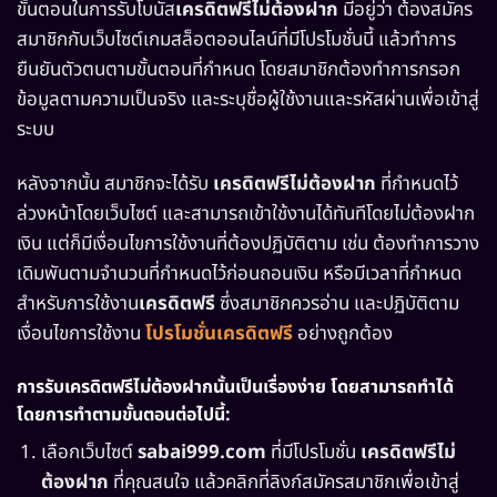
ขั้นตอนในการรับโบนัส
เครดิตฟรีไม่ต้องฝาก
มีอยู่ว่า ต้องสมัคร
สมาชิกกับเว็บไซต์เกมสล็อตออนไลน์ที่มีโปรโมชั่นนี้ แล้วทำการ
ยืนยันตัวตนตามขั้นตอนที่กำหนด โดยสมาชิกต้องทำการกรอก
ข้อมูลตามความเป็นจริง และระบุชื่อผู้ใช้งานและรหัสผ่านเพื่อเข้าสู่
ระบบ
หลังจากนั้น สมาชิกจะได้รับ
เครดิตฟรีไม่ต้องฝาก
ที่กำหนดไว้
ล่วงหน้าโดยเว็บไซต์ และสามารถเข้าใช้งานได้ทันทีโดยไม่ต้องฝาก
เงิน แต่ก็มีเงื่อนไขการใช้งานที่ต้องปฏิบัติตาม เช่น ต้องทำการวาง
เดิมพันตามจำนวนที่กำหนดไว้ก่อนถอนเงิน หรือมีเวลาที่กำหนด
สำหรับการใช้งาน
เครดิตฟรี
ซึ่งสมาชิกควรอ่าน และปฏิบัติตาม
เงื่อนไขการใช้งาน
โปรโมชั่นเครดิตฟรี
อย่างถูกต้อง
การรับเครดิตฟรีไม่ต้องฝากนั้นเป็นเรื่องง่าย โดยสามารถทำได้
โดยการทำตามขั้นตอนต่อไปนี้:
เลือกเว็บไซต์
sabai
999.
com
ที่มีโปรโมชั่น
เครดิตฟรีไม่
ต้องฝาก
ที่คุณสนใจ แล้วคลิกที่ลิงก์สมัครสมาชิกเพื่อเข้าสู่