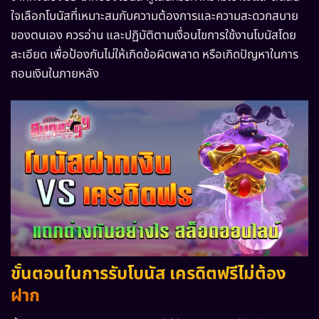
ใจเลือกโบนัสที่เหมาะสมกับความต้องการและความสะดวกสบาย
ของตนเอง ควรอ่าน และปฏิบัติตามเงื่อนไขการใช้งานโบนัสโดย
ละเอียด เพื่อป้องกันไม่ให้เกิดข้อผิดพลาด หรือเกิดปัญหาในการ
ถอนเงินในภายหลัง
ขั้นตอนในการรับโบนัส เครดิตฟรีไม่ต้อง
ฝาก