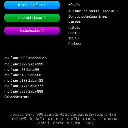
ทางเข้า เล่นสล็อต
หน้าหลัก
สมัครสมาชิกสบาย99 รับเครดิตฟรี 50
ขั้นตอนง่ายสำหรับสมาชิกใหม่
Android เล่นเลย
ฝาก-ถอน
โปรโมชั่น
โปรโมชั่นสล็อต
บทความ
รีวิวเกม
ติดต่อเรา
ทางเข้าสบาย99 Sabai999.vip
ทางเข้าสบาย999 Sabai999
ทางเข้าสบาย55 Sabai55
ทางเข้าสบาย168 Sabai68
​ทางเข้าสบาย188 Sabai188
ทางเข้าสบาย777 Sabai777
ทางเข้าสบาย888 Sabai888
Sabai99mirrors
สมัครสมาชิกสบาย99 รับเครดิตฟรี 50 ขั้นตอนง่ายสำหรับสมาชิกใหม่
เครดิตฟรี
โปรโมชั่น
ฝาก-ถอน
เกมรีวิว
ดาวน์โหลด
บทความ
แอดไลน์
ติดตาม เทเรแกรม
FAQ