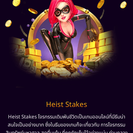
Heist Stakes
Heist Stakes โจรกรรมเดิมพันชีวิตเป็นเกมออนไลน์ที่มีธีมน่า
สนใจเป็นอย่างมาก ซึ่งในธีมของเกมก็จะเกี่ยวกับ การโจรกรรม