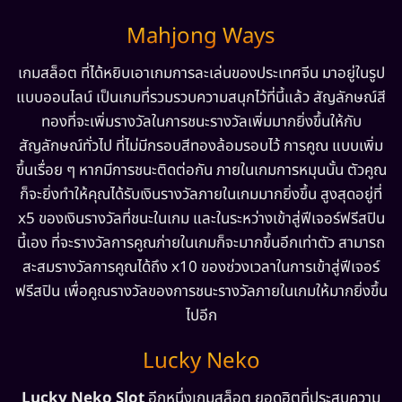
Mahjong Ways
เกมสล็อต ที่ได้หยิบเอาเกมการละเล่นของประเทศจีน มาอยู่ในรูป
แบบออนไลน์ เป็นเกมที่รวมรวบความสนุกไว้ที่นี้แล้ว สัญลักษณ์สี
ทองที่จะเพิ่มรางวัลในการชนะรางวัลเพิ่มมากยิ่งขึ้นให้กับ
สัญลักษณ์ทั่วไป ที่ไม่มีกรอบสีทองล้อมรอบไว้ การคูณ แบบเพิ่ม
ขึ้นเรื่อย ๆ หากมีการชนะติดต่อกัน ภายในเกมการหมุนนั้น ตัวคูณ
ก็จะยิ่งทำให้คุณได้รับเงินรางวัลภายในเกมมากยิ่งขึ้น สูงสุดอยู่ที่
x5 ของเงินรางวัลที่ชนะในเกม และในระหว่างเข้าสู่ฟีเจอร์ฟรีสปิน
นี้เอง ที่จะรางวัลการคูณภ่ายในเกมก็จะมากขึ้นอีกเท่าตัว สามารถ
สะสมรางวัลการคูณได้ถึง x10 ของช่วงเวลาในการเข้าสู่ฟีเจอร์
ฟรีสปิน เพื่อคูณรางวัลของการชนะรางวัลภายในเกมให้มากยิ่งขึ้น
ไปอีก
Lucky Neko
Lucky Neko Slot
อีกหนึ่งเกมสล็อต ยอดฮิตที่ประสบความ