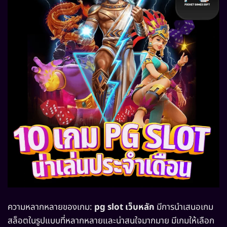
ความหลากหลายของเกม:
pg slot เว็บหลัก
มีการนำเสนอเกม
สล็อตในรูปแบบที่หลากหลายและน่าสนใจมากมาย มีเกมให้เลือก