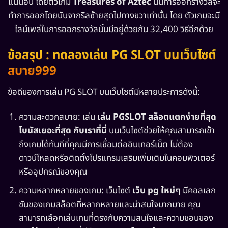
แน่นอน โดยตัวเกม
Treasures of Aztec
นั้นการออกรางวัลจะ
ทำการออกโดยนับจากริลซ้ายสุดไปทางขวาเท่านั้น โดย ตัวเกมจะมี
ไลน์เพล่ในการออกรางวัลนั้นมีอยู่ด้วยกัน 32,400 วิธีอีกด้วย
ข้อสรุป : ทดลองเล่น PG SLOT บนเว็บไซต์
สบาย999
ข้อดีของการเล่น PG SLOT บนเว็บไซต์มีหลายประการดังนี้:
ความสะดวกสบาย: เล่น
เล่น PGSLOT สล็อตแตกง่ายที่สุด
โบนัสเยอะที่สุด กับเราที่นี่
บนเว็บไซต์ช่วยให้คุณสามารถเข้า
ถึงเกมได้ทันทีที่คุณมีการเชื่อมต่ออินเทอร์เน็ต ไม่ต้อง
ดาวน์โหลดหรือติดตั้งโปรแกรมเสริมเพิ่มเติมในคอมพิวเตอร์
หรืออุปกรณ์ของคุณ
ความหลากหลายของเกม: เว็บไซต์
เว็บ pg ใหม่ๆ
มีคอลเลก
ชันของเกมสล็อตที่หลากหลายและน่าสนใจมากมาย คุณ
สามารถเลือกเล่นเกมที่ตรงกับความสนใจและความชอบของ