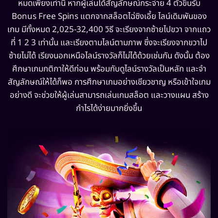
หมดเพียงเท่านี้ หากผู้เล่นได้สัญลักษณ์กระจ่าย 4 ตัวขึ้นรับ
Bonus Free Spins แตกจากสล็อตไฉ่ซิงเอี้ย ไลน์เดิมพันของ
เกม มีทั้งหมด 2,025-32,400 วิธี จะเรียงจากซ้ายไปขวา จากแถว
ที่ 1 2 3 เท่านั้น และเรียงตามไลน์ตามภาพ ซึ่งจะเรียงจากขวาไป
ซ้ายไม่ได้ เรียงนอกเหนือไลน์รางวัลก็ไม่ได้ด้วยเช่นกัน ดังนั้น ต้อง
ศึกษาเกมกติกาให้ดีก่อน พร้อมกับดูไลน์รางวัลเป็นหลัก และจำ
สัญลักษณ์ให้ได้ก็พอ การศึกษาเกมอย่างเชียวชาญ หรือเข้าใจเกม
อย่างดี จะช่วยให้ผู้เล่นสามารถเล่นเกมสล็อต และวางแผน สร้าง
กำไรได้ง่ายมากยิ่งขึ้น