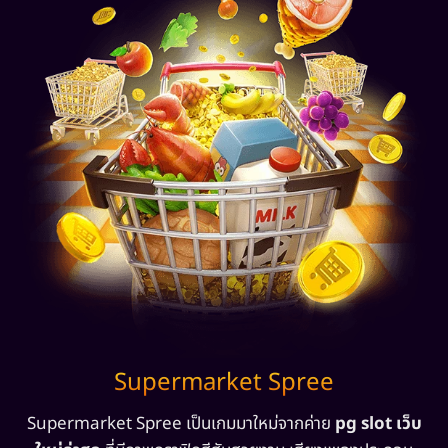
Supermarket Spree
Supermarket Spree เป็นเกมมาใหม่จากค่าย
pg slot เว็บ