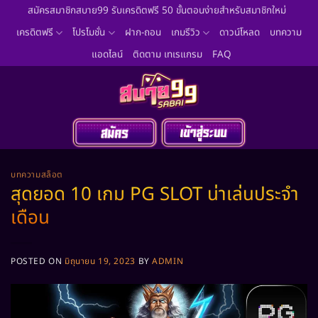
ข้าม
สมัครสมาชิกสบาย99 รับเครดิตฟรี 50 ขั้นตอนง่ายสำหรับสมาชิกใหม่
ไป
เครดิตฟรี
โปรโมชั่น
ฝาก-ถอน
เกมรีวิว
ดาวน์โหลด
บทความ
ยัง
แอดไลน์
ติดตาม เทเรแกรม
FAQ
เนื้อหา
บทความสล็อต
สุดยอด 10 เกม PG SLOT น่าเล่นประจำ
เดือน
POSTED ON
มิถุนายน 19, 2023
BY
ADMIN