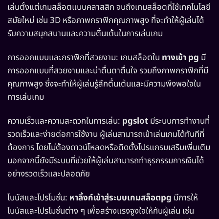
เล่นตั้งแต่เกมสล็อตแบบคลาสสิก จนถึงเกมสล็อตที่ใช้เทคโนโลยี
สมัยใหม่ เช่น 3D หรือภาพกราฟิกคุณภาพสูง ที่จะทำให้ผู้เล่นได้
รับความสนุกสนานและความตื่นเต้นในการเล่นเกม
การออกแบบและกราฟิกที่สวยงาม: เกมสล็อตใน
ทางเข้า pg
มี
การออกแบบที่สวยงามและน่าตื่นตาตื่นใจ รวมถึงภาพกราฟิกที่มี
คุณภาพสูง ซึ่งจะทำให้ผู้เล่นรู้สึกตื่นเต้นและมีความพึงพอใจใน
การเล่นเกม
ความเร็วและความสะดวกในการเล่น:
pgslot
มีระบบการทำงานที่
รวดเร็วและง่ายต่อการใช้งาน ผู้เล่นสามารถเข้าเล่นเกมได้ทันทีที่
ต้องการ โดยไม่ต้องดาวน์โหลดหรือติดตั้งโปรแกรมเสริมเพิ่มเติม
นอกจากนี้ยังมีระบบที่ช่วยให้ผู้เล่นสามารถทำธุรกรรมการเงินได้
อย่างรวดเร็วและปลอดภัย
โบนัสและโปรโมชั่น:
หาลิ้งก์เข้าสู่ระบบเกมสล็อตpg
มีการให้
โบนัสและโปรโมชั่นต่าง ๆ เพื่อสร้างแรงจูงใจให้กับผู้เล่น เช่น