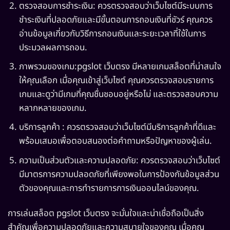
ตรวจสอบการชำระเงิน: ควรตรวจสอบว่าเว็บไซต์มีระบบการ
ชำระเงินที่ปลอดภัยและมีขั้นตอนการถอนเงินที่ชัวร์ คุณควร
อ่านข้อมูลเกี่ยวกับวิธีการถอนเงินและระยะเวลาที่ใช้ในการ
ประมวลผลการถอน.
ภาพรวมของเกม:
pgslot เว็บตรง
มีหลายเกมสล็อตที่น่าสนใจ
ให้คุณเลือก เมื่อคุณเข้าสู่เว็บไซต์ คุณควรตรวจสอบรายการ
เกมและดูว่ามีเกมที่คุณชื่นชอบอยู่หรือไม่ และตรวจสอบความ
หลากหลายของเกม.
บริการลูกค้า : ควรตรวจสอบว่าเว็บไซต์มีบริการลูกค้าที่ดีและ
พร้อมเสมอเพื่อตอบสนองต่อคำถามหรือปัญหาของผู้เล่น.
ความเป็นส่วนตัวและความปลอดภัย: ควรตรวจสอบว่าเว็บไซต์
มีมาตรการความปลอดภัยที่เพียงพอในการป้องกันข้อมูลส่วน
ตัวของคุณและการทำรายการการเงินออนไลน์ของคุณ.
การเล่นสล็อต
pgslot เว็บตรง
จะมั่นใจและน่าเชื่อถือเป็นสิ่ง
สำคัญเพื่อความปลอดภัยและความสบายใจของคุณ เมื่อคุณ