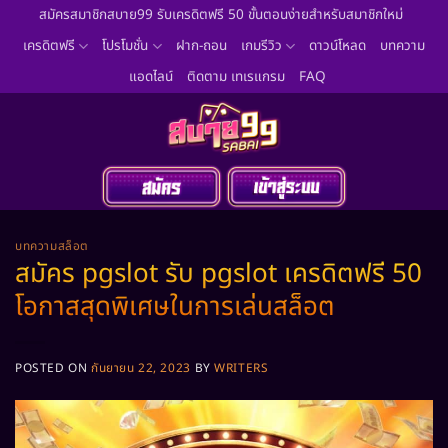
ข้าม
สมัครสมาชิกสบาย99 รับเครดิตฟรี 50 ขั้นตอนง่ายสำหรับสมาชิกใหม่
ไป
เครดิตฟรี
โปรโมชั่น
ฝาก-ถอน
เกมรีวิว
ดาวน์โหลด
บทความ
ยัง
แอดไลน์
ติดตาม เทเรแกรม
FAQ
เนื้อหา
บทความสล็อต
สมัคร pgslot รับ pgslot เครดิตฟรี 50
โอกาสสุดพิเศษในการเล่นสล็อต
POSTED ON
กันยายน 22, 2023
BY
WRITERS