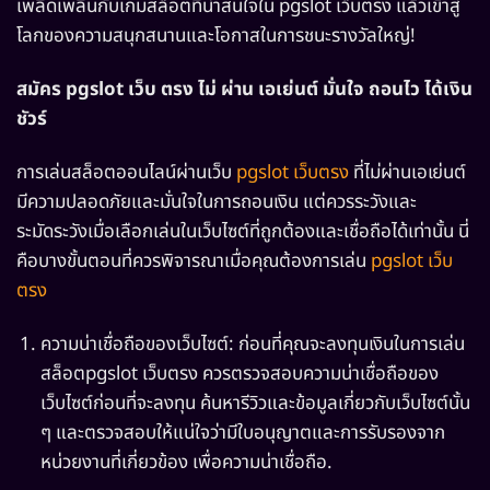
เพลิดเพลินกับเกมสล็อตที่น่าสนใจใน
pgslot เว็บตรง
แล้วเข้าสู่
โลกของความสนุกสนานและโอกาสในการชนะรางวัลใหญ่!
สมัคร pgslot เว็บ ตรง ไม่ ผ่าน เอเย่นต์ มั่นใจ ถอนไว ได้เงิน
ชัวร์
การเล่นสล็อตออนไลน์ผ่านเว็บ
pgslot เว็บตรง
ที่ไม่ผ่านเอเย่นต์
มีความปลอดภัยและมั่นใจในการถอนเงิน แต่ควรระวังและ
ระมัดระวังเมื่อเลือกเล่นในเว็บไซต์ที่ถูกต้องและเชื่อถือได้เท่านั้น นี่
คือบางขั้นตอนที่ควรพิจารณาเมื่อคุณต้องการเล่น
pgslot เว็บ
ตรง
ความน่าเชื่อถือของเว็บไซต์: ก่อนที่คุณจะลงทุนเงินในการเล่น
สล็อต
pgslot เว็บตรง
ควรตรวจสอบความน่าเชื่อถือของ
เว็บไซต์ก่อนที่จะลงทุน ค้นหารีวิวและข้อมูลเกี่ยวกับเว็บไซต์นั้น
ๆ และตรวจสอบให้แน่ใจว่ามีใบอนุญาตและการรับรองจาก
หน่วยงานที่เกี่ยวข้อง เพื่อความน่าเชื่อถือ.