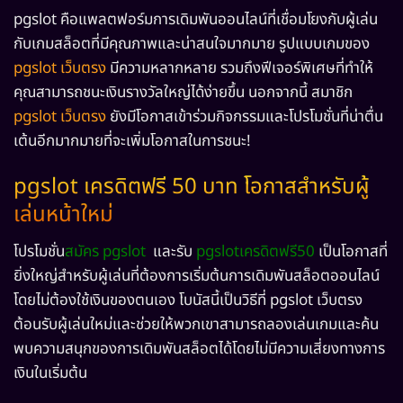
pgslot คือแพลตฟอร์มการเดิมพันออนไลน์ที่เชื่อมโยงกับผู้เล่น
กับเกมสล็อตที่มีคุณภาพและน่าสนใจมากมาย รูปแบบเกมของ
pgslot เว็บตรง
มีความหลากหลาย รวมถึงฟีเจอร์พิเศษที่ทำให้
คุณสามารถชนะเงินรางวัลใหญ่ได้ง่ายขึ้น นอกจากนี้ สมาชิก
pgslot เว็บตรง
ยังมีโอกาสเข้าร่วมกิจกรรมและโปรโมชั่นที่น่าตื่น
เต้นอีกมากมายที่จะเพิ่มโอกาสในการชนะ!
pgslot เครดิตฟรี 50 บาท โอกาสสำหรับผู้
เล่นหน้าใหม่
โปรโมชั่น
สมัคร pgslot
และรับ
pgslotเครดิตฟรี50
เป็นโอกาสที่
ยิ่งใหญ่สำหรับผู้เล่นที่ต้องการเริ่มต้นการเดิมพันสล็อตออนไลน์
โดยไม่ต้องใช้เงินของตนเอง โบนัสนี้เป็นวิธีที่
pgslot เว็บตรง
ต้อนรับผู้เล่นใหม่และช่วยให้พวกเขาสามารถลองเล่นเกมและค้น
พบความสนุกของการเดิมพันสล็อตได้โดยไม่มีความเสี่ยงทางการ
เงินในเริ่มต้น